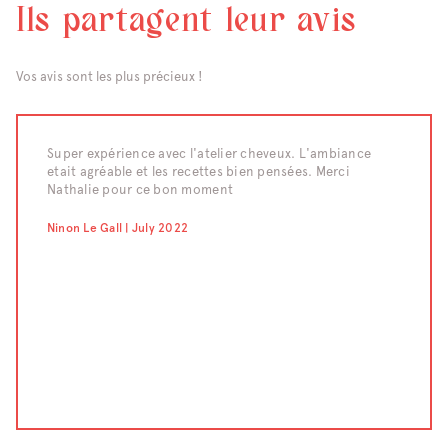
Ils partagent leur avis
Vos avis sont les plus précieux !
raiment
Super expérience avec l'atelier cheveux. L'ambiance
Nous av
etait agréable et les recettes bien pensées. Merci
d'un te
eaucoup
Nathalie pour ce bon moment
moment 
compét
confect
Ninon Le Gall | July 2022
pour le
;-) Un 
Chahraz