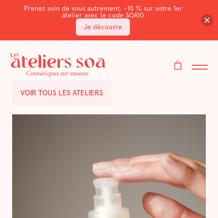
Prenez soin de vous autrement. -10 % sur votre 1er
atelier avec le code SOA10
Je découvre
VOIR TOUS LES ATELIERS