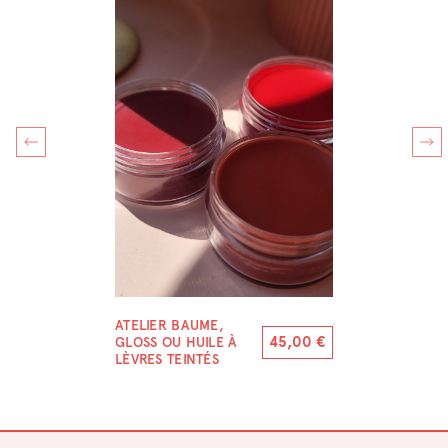
ATELIER BAUME,
45,00
€
GLOSS OU HUILE À
LÈVRES TEINTÉS