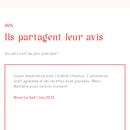
AVIS
Ils partagent leur avis
Vos avis sont les plus précieux !
raiment
Super expérience avec l'atelier cheveux. L'ambiance
Nous av
etait agréable et les recettes bien pensées. Merci
d'un te
eaucoup
Nathalie pour ce bon moment
moment 
compét
confect
Ninon Le Gall | July 2022
pour le
;-) Un 
Chahraz