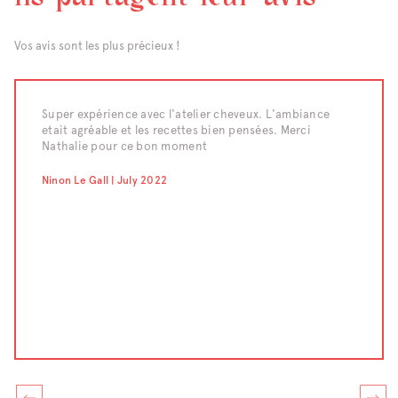
Vos avis sont les plus précieux !
raiment
Super expérience avec l'atelier cheveux. L'ambiance
Nous av
etait agréable et les recettes bien pensées. Merci
d'un te
eaucoup
Nathalie pour ce bon moment
moment 
compét
confect
Ninon Le Gall | July 2022
pour le
;-) Un 
Chahraz