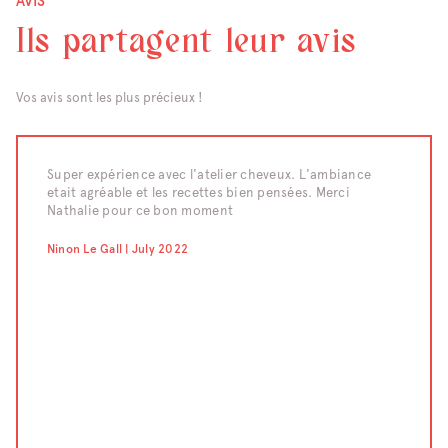
AVIS
Ils partagent leur avis
Vos avis sont les plus précieux !
raiment
Super expérience avec l'atelier cheveux. L'ambiance
Nous av
etait agréable et les recettes bien pensées. Merci
d'un te
eaucoup
Nathalie pour ce bon moment
moment 
compét
confect
Ninon Le Gall | July 2022
pour le
;-) Un 
Chahraz