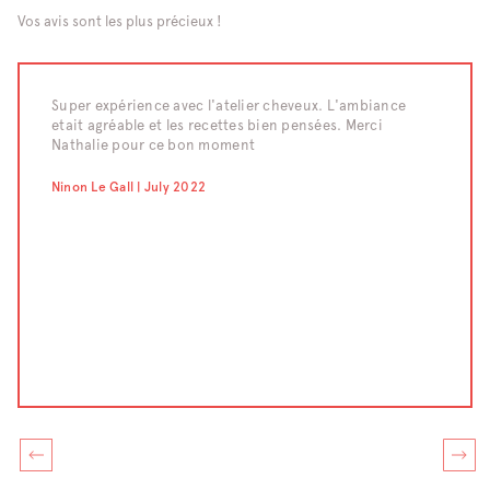
Vos avis sont les plus précieux !
raiment
Super expérience avec l'atelier cheveux. L'ambiance
Nous av
etait agréable et les recettes bien pensées. Merci
d'un te
eaucoup
Nathalie pour ce bon moment
moment 
compét
confect
Ninon Le Gall | July 2022
pour le
;-) Un 
Chahraz