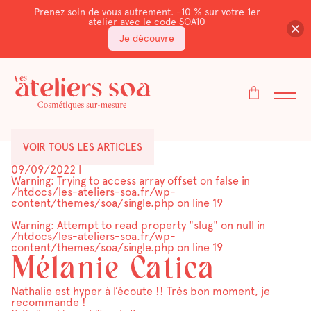
Prenez soin de vous autrement. -10 % sur votre 1er
atelier avec le code SOA10
Je découvre
VOIR TOUS LES ARTICLES
09/09/2022
|
Warning
: Trying to access array offset on false in
/htdocs/les-ateliers-soa.fr/wp-
content/themes/soa/single.php
on line
19
Warning
: Attempt to read property "slug" on null in
/htdocs/les-ateliers-soa.fr/wp-
content/themes/soa/single.php
on line
19
Mélanie Catica
Nathalie est hyper à l’écoute !! Très bon moment, je
recommande !