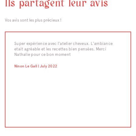
Ils partagent leur avis
Vos avis sont les plus précieux !
raiment
Super expérience avec l'atelier cheveux. L'ambiance
Nous av
etait agréable et les recettes bien pensées. Merci
d'un te
eaucoup
Nathalie pour ce bon moment
moment 
compét
confect
Ninon Le Gall | July 2022
pour le
;-) Un 
Chahraz