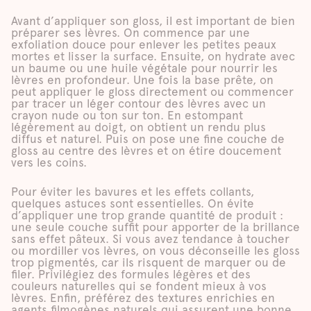
Avant d’appliquer son gloss, il est important de bien
préparer ses lèvres. On commence par une
exfoliation douce pour enlever les petites peaux
mortes et lisser la surface. Ensuite, on hydrate avec
un baume ou une huile végétale pour nourrir les
lèvres en profondeur. Une fois la base prête, on
peut appliquer le gloss directement ou commencer
par tracer un léger contour des lèvres avec un
crayon nude ou ton sur ton. En estompant
légèrement au doigt, on obtient un rendu plus
diffus et naturel. Puis on pose une fine couche de
gloss au centre des lèvres et on étire doucement
vers les coins.
Pour éviter les bavures et les effets collants,
quelques astuces sont essentielles. On évite
d’appliquer une trop grande quantité de produit :
une seule couche suffit pour apporter de la brillance
sans effet pâteux. Si vous avez tendance à toucher
ou mordiller vos lèvres, on vous déconseille les gloss
trop pigmentés, car ils risquent de marquer ou de
filer. Privilégiez des formules légères et des
couleurs naturelles qui se fondent mieux à vos
lèvres. Enfin, préférez des textures enrichies en
agents filmogènes naturels qui assurent une bonne