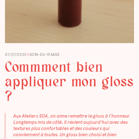
01/07/2025
|
SOIN-DU-VISAGE
Commment bien
appliquer mon gloss
?
Aux Ateliers SOA, on aime remettre le gloss à l’honneur.
Longtemps mis de côté, il revient aujourd’hui avec des
textures plus confortables et des couleurs qui
conviennent à toutes. Un gloss bien choisi et bien