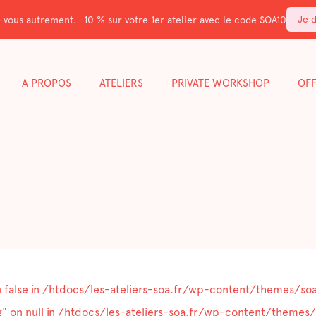
Je 
 vous autrement. -10 % sur votre 1er atelier avec le code SOA10
A PROPOS
ATELIERS
PRIVATE WORKSHOP
OF
 false in
/htdocs/les-ateliers-soa.fr/wp-content/themes/soa
" on null in
/htdocs/les-ateliers-soa.fr/wp-content/themes/