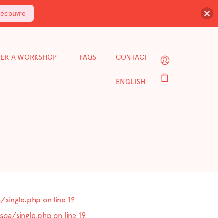
découvre
FER A WORKSHOP
FAQS
CONTACT
ENGLISH
/single.php
on line
19
soa/single.php
on line
19