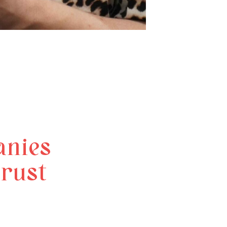
anies
rust