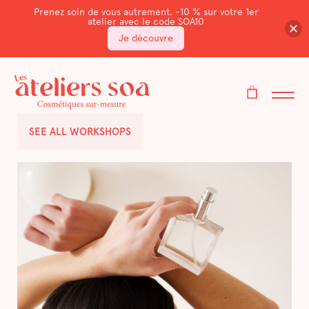
Prenez soin de vous autrement. -10 % sur votre 1er
atelier avec le code SOA10
Je découvre
SEE ALL WORKSHOPS