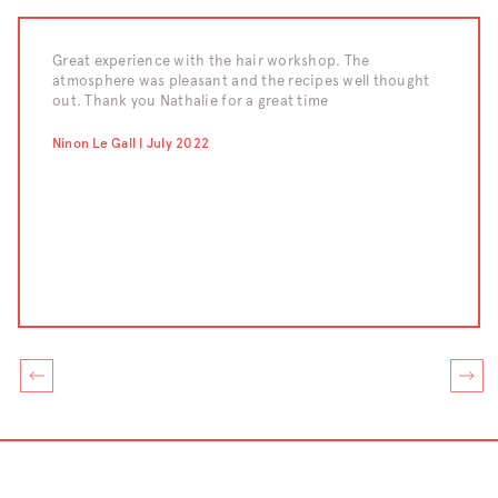
y a
Great experience with the hair workshop. The
We call
atmosphere was pleasant and the recipes well thought
program
uch!
out. Thank you Nathalie for a great time
very co
learne
masks. 
Ninon Le Gall | July 2022
thanks 
Chahraz