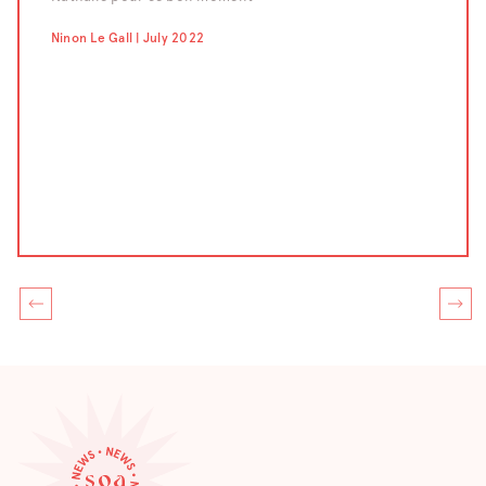
compét
confect
Ninon Le Gall | July 2022
pour le
;-) Un 
Chahraz