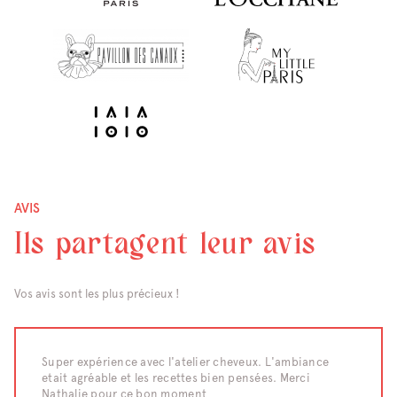
AVIS
Ils partagent leur avis
Vos avis sont les plus précieux !
raiment
Super expérience avec l'atelier cheveux. L'ambiance
Nous av
etait agréable et les recettes bien pensées. Merci
d'un te
eaucoup
Nathalie pour ce bon moment
moment 