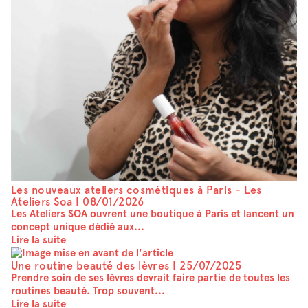
Les nouveaux ateliers cosmétiques à Paris - Les
Ateliers Soa |
08/01/2026
Les Ateliers SOA ouvrent une boutique à Paris et lancent un
concept unique dédié aux...
Lire la suite
Une routine beauté des lèvres |
25/07/2025
Prendre soin de ses lèvres devrait faire partie de toutes les
routines beauté. Trop souvent...
Lire la suite