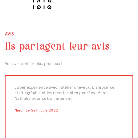
AVIS
Ils partagent leur avis
Vos avis sont les plus précieux !
raiment
Super expérience avec l'atelier cheveux. L'ambiance
Nous av
etait agréable et les recettes bien pensées. Merci
d'un te
eaucoup
Nathalie pour ce bon moment
moment 
compét
confect
Ninon Le Gall | July 2022
pour le
;-) Un 
Chahraz