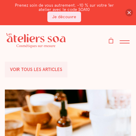
Prenez soin de vous autrement. -10 % sur votre 1er
atelier avec le code SOA10
Je découvre
VOIR TOUS LES ARTICLES